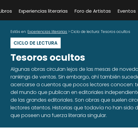
Libros
Experiencias literarias
Foro de Artistas
Eventos
Estás en:
Experiencias literarias
> Ciclo de lectura: Tesoros ocultos
CICLO DE LECTURA
Tesoros ocultos
Algunas obras circulan lejos de las mesas de noveda
rankings de ventas. Sin embargo, ahí también sucede
acercarse a cuentos que pocos lectores conocen: tex
del mundo que publican en editoriales independiente
de las grandes editoriales. Son obras que suelen cir
lectores atentos. Historias que todavía no han sido d
que poseen una fuerza literaria singular.