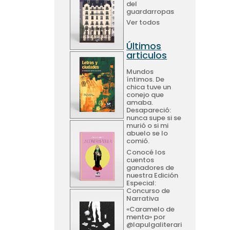
del
guardarropas
Ver todos
Últimos
articulos
Mundos
íntimos. De
chica tuve un
conejo que
amaba.
Desapareció:
nunca supe si se
murió o si mi
abuelo se lo
comió.
Conocé los
cuentos
ganadores de
nuestra Edición
Especial:
Concurso de
Narrativa
«Caramelo de
menta» por
@lapulgaliterari